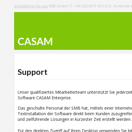
Kontaktieren Sie uns
SMB GmbH / T: +49 (0234) 51 69 9 2-0 , Kortumst
CASAM
Support
Unser qualifiziertes Mitarbeiterteam unterstützt Sie jederze
Software CASAM Enterprise.
Das geschulte Personal der SMB hat, mittels einer Internet
Textnstallation der Software direkt beim Kunden zuzugreif
und zielführende Lösungen in kürzester Zeit erstellt werden.
Für den direkten Zugriff auf Ihren Desktop verwenden Sie bi