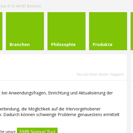
rasse 41 D-44787 Bochum.
Branchen
Philosophie
Produkte
You are here:
Home
/ Support
it bei Anwendungsfragen, Einrichtung und Aktualisierung der
verbindung, die Möglichkeit auf die IHervorgehobener
en. Dadurch können schwierige Probleme genauestens ermittelt
ser
SMB Support Tool
tte un