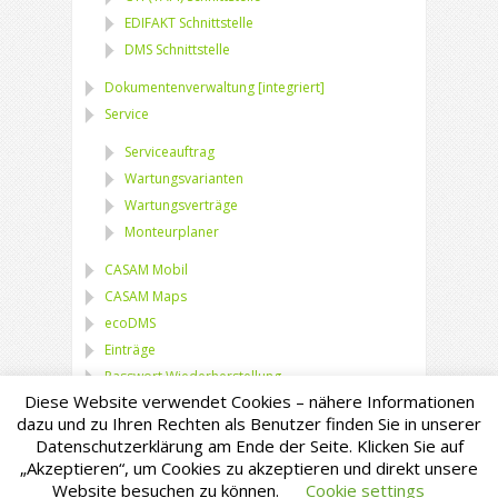
EDIFAKT Schnittstelle
DMS Schnittstelle
Dokumentenverwaltung [integriert]
Service
Serviceauftrag
Wartungsvarianten
Wartungsverträge
Monteurplaner
CASAM Mobil
CASAM Maps
ecoDMS
Einträge
Passwort Wiederherstellung
Diese Website verwendet Cookies – nähere Informationen
dazu und zu Ihren Rechten als Benutzer finden Sie in unserer
Datenschutzerklärung am Ende der Seite. Klicken Sie auf
„Akzeptieren“, um Cookies zu akzeptieren und direkt unsere
© Copyright - SMB GmbH
www.smb-
Website besuchen zu können.
Cookie settings
net.de
Impressum
Datenschutzerklärung